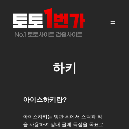
콘
텐
츠
로
바
로
가
기
하키
아이스하키란?
아이스하키는 빙판 위에서 스틱과 퍽
을 사용하여 상대 골에 득점을 목표로