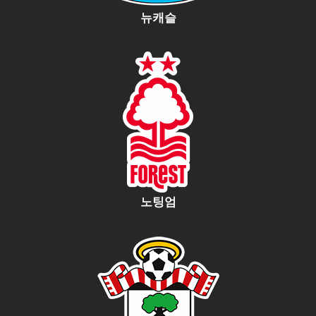
뉴캐슬
노팅엄