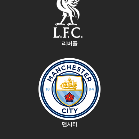
리버풀
맨시티