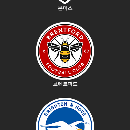
본머스
브렌트퍼드