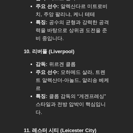
주요 선수:
알렉산다르 미트로비
치, 주앙 팔리냐, 케니 테테
특징:
공수의 균형과 강력한 공격
력을 바탕으로 상위권 도전을 준
비 중입니다.
10. 리버풀 (Liverpool)
감독:
위르겐 클롭
주요 선수:
모하메드 살라, 트렌
트 알렉산더-아놀드, 알리송 베케
르
특징:
클롭 감독의 “게겐프레싱”
스타일과 전방 압박이 핵심입니
다.
11. 레스터 시티 (Leicester City)