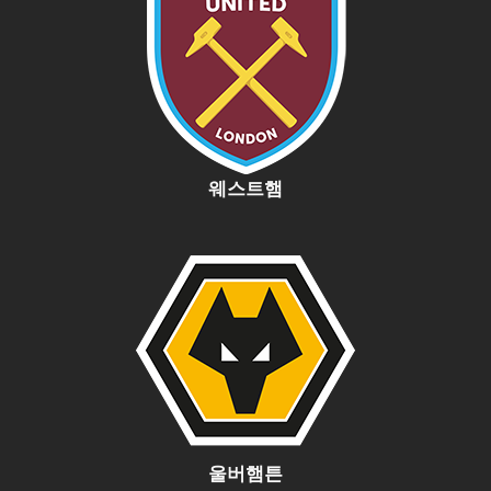
웨스트햄
울버햄튼