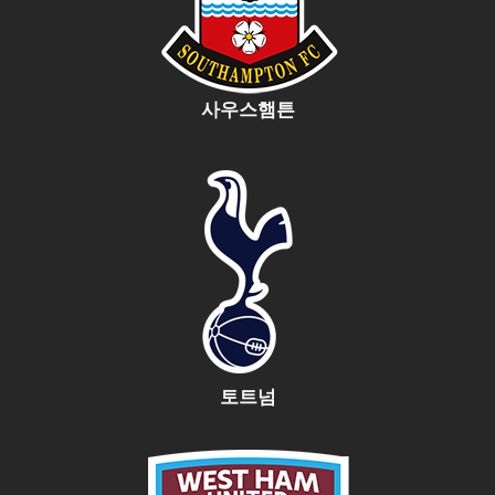
사우스햄튼
토트넘