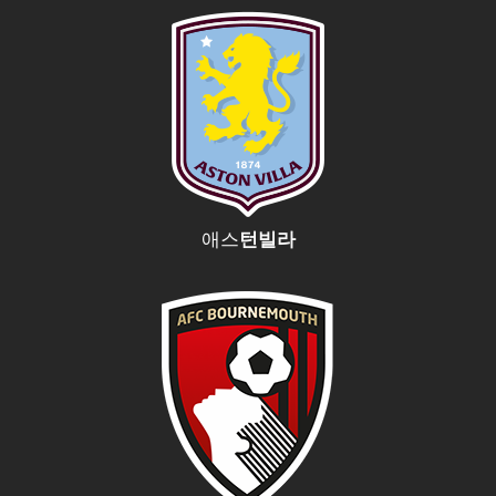
애스
턴빌라