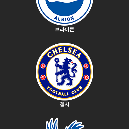
브라이튼
첼시