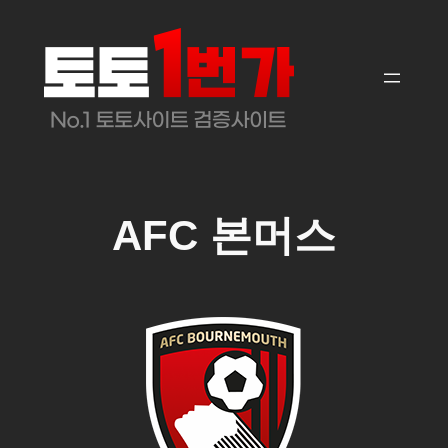
콘
텐
츠
로
바
로
가
기
AFC 본머스