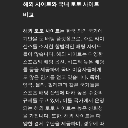
해외 사이트와 국내 토토 사이트
비교
해외 토토 사이트
는 한국 외의 국가에
기반을 둔 배팅 플랫폼으로, 주로 라이
센스를 소지한 합법적인 배팅 사이트
들이 많습니다. 해외 사이트는 다양한
스포츠와 배팅 옵션, 비교적 높은 배당
률 등을 제공하여 국내 이용자들에게
도 많은 인기를 얻고 있습니다. 특히,
영국, 몰타, 필리핀과 같은 국가들은
스포츠 배팅 산업에 대해 높은 수준의
규제를 두고 있어, 이들 국가에서 운영
되는 해외 토토 사이트는 높은 신뢰성
을 가집니다. 또한, 해외 사이트는 다
양한 결제 수단을 제공하며, 경우에 따