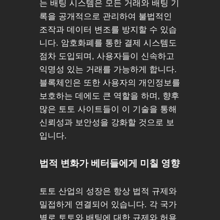
는 배팅 시스템은 모든 거래와 배팅 기
록을 공개적으로 관리하여 불법적인
조작과 데이터 변조를 방지할 수 있습
니다. 암호화폐를 통한 결제 시스템도
점차 도입되며, 사용자들이 신속하고
익명성 있는 거래를 가능하게 합니다.
블록체인은 또한 사용자의 개인정보를
보호하는 데에도 큰 역할을 하며, 향후
많은 토토 사이트들이 이 기술을 통해
신뢰성과 보안성을 강화할 것으로 보
입니다.
법적 변화가 베터들에게 미칠 영향
토토 산업의 성장은 항상 법적 규제와
밀접하게 연결되어 있습니다. 각 국가
별로 토토와 배팅에 대한 규제와 허용