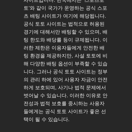
사이트입니다. 한국에서는 ‘스포츠토
토’와 같이 국가가 운영하는 공식 스포
츠 배팅 사이트가 여기에 해당됩니다.
공식 토토 사이트는 법적으로 허용된
경기에 대해서만 배팅할 수 있으며, 배
팅 한도와 배당률 등이 규제됩니다. 이
러한 제한은 이용자들에게 안전한 배
팅 환경을 제공하지만, 사설 토토에 비
해 다양한 배팅 옵션이 부족할 수 있습
니다. 그러나 공식 토토 사이트는 정부
의 관리 하에 있어 사용자 자금이 안전
하게 보호되며, 사기나 법적 문제에서
벗어날 수 있습니다. 이러한 이유로 안
전성과 법적 보호를 중시하는 사용자
들에게는 공식 토토 사이트가 좋은 선
택이 될 수 있습니다.