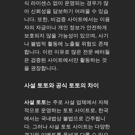
식 라이센스 없이 운영되는 경우가 많
아 신뢰성을 담보하기 어려울 수 있습
니다. 또한, 비검증 사이트에서는 이용
자의 자금이나 개인 정보가 안전하게
보호되지 않을 가능성이 있으며, 사기
나 불법적 활동에 노출될 위험도 존재
합니다. 이런 이유로 많은 전문 베터들
은 검증된 사이트에서만 활동하는 것
을 권장합니다.
사설 토토와 공식 토토의 차이
사설 토토
는 주로 사설 업체에서 자체
적으로 운영하는 토토 사이트로, 한국
에서는 국내법상 불법으로 간주됩니
다. 그러나 사설 토토 사이트는 다양한
경기와 이벤트를 폭넓게 다룰 수 있으