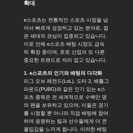
확대
e스포츠는 전통적인 스포츠 시장을 넘
어서 빠르게 성장하고 있는 분야로, 젊
은 세대의 관심이 집중되고 있습니다.
이로 인해 e스포츠 배팅 시장도 급속
히 확장 중이며, 토토 산업의 또 다른
중요한 트렌드로 자리 잡고 있습니다.
1. e스포츠의 인기와 배팅의 다각화
리그 오브 레전드(LoL), 도타 2, 배틀그
라운드(PUBG)와 같은 인기 있는 e스
포츠 종목은 전 세계적으로 수백만 명
의 팬을 보유하고 있으며, 이들은 경기
를 시청할 뿐 아니라 직접 배팅에 참여
하여 응원하는 팀과 선수들에게 더 큰
몰입감을 느끼게 됩니다. 이러한 배팅