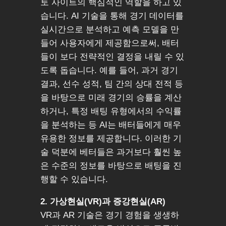
토 사이트의 핵심적인 역할을 하고 있
습니다. AI 기술을 통해 경기 데이터를
실시간으로 분석하고 예측 모델을 만
들어 사용자에게 제공함으로써, 배터
들이 보다 전략적인 결정을 내릴 수 있
도록 돕습니다. 예를 들어, 과거 경기
결과, 선수 성적, 팀 간의 상대 전적 등
을 바탕으로 미래 경기의 승률을 계산
하거나, 특정 배팅 유형에서의 수익률
을 분석하는 등 AI는 배터들에게 매우
유용한 정보를 제공합니다. 이러한 기
술 덕분에 베터들은 과거보다 훨씬 높
은 수준의 정보를 바탕으로 배팅을 진
행할 수 있습니다.
2. 가상현실(VR)과 증강현실(AR)
VR과 AR 기술은 경기 경험을 생생하