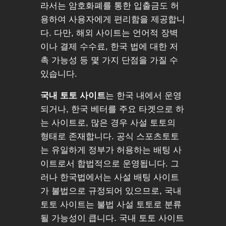
라서는 암호화폐를 통한 입출금도 허
용하여 사용자에게 편리함을 제공합니
다. 다만, 해외 사이트는 언어적 장벽
이나 결제 수수료, 한국 법에 대한 저
촉 가능성 등 몇 가지 단점을 가질 수
있습니다.
국내 토토 사이트
는 한국 내에서 운영
되거나, 한국 베터를 주요 타겟으로 하
는 사이트로, 많은 경우 사설 토토의
형태로 존재합니다. 공식 스포츠토토
는 유일하게 정부가 허용하는 배팅 사
이트로서 합법적으로 운영됩니다. 그
러나 한국법에서는 사설 배팅 사이트
가 불법으로 규정되어 있으므로, 국내
토토 사이트는 불법 사설 토토로 분류
될 가능성이 큽니다. 국내 토토 사이트