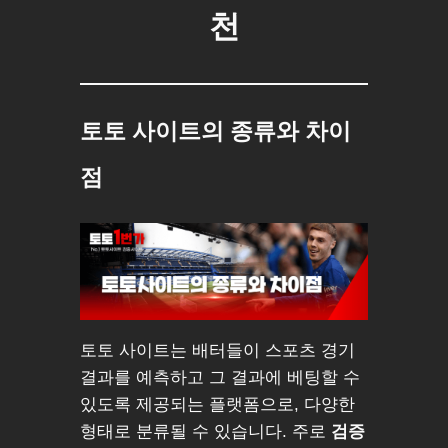
천
토토 사이트의 종류와 차이
점
토토 사이트는 배터들이 스포츠 경기
결과를 예측하고 그 결과에 베팅할 수
있도록 제공되는 플랫폼으로, 다양한
형태로 분류될 수 있습니다. 주로
검증