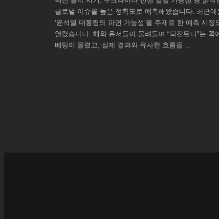
글로벌 이슈를 높은 정확도로 예측해왔습니다. 최근에
‘윤석열 대통령의 파면 가능성’을 주제로 한 예측 시장
열렸습니다. 해외 유저들이 몰려들며 “퇴진된다”는 쪽
베팅이 몰렸고, 실제 결과와 유사한 흐름을…