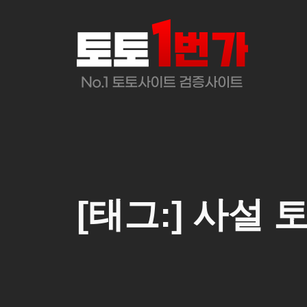
콘
텐
츠
로
바
로
가
기
[태그:]
사설 