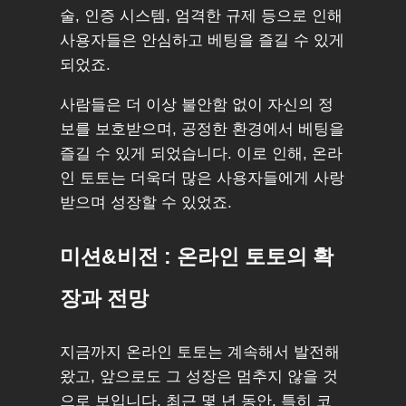
술, 인증 시스템, 엄격한 규제 등으로 인해
사용자들은 안심하고 베팅을 즐길 수 있게
되었죠.
사람들은 더 이상 불안함 없이 자신의 정
보를 보호받으며, 공정한 환경에서 베팅을
즐길 수 있게 되었습니다. 이로 인해, 온라
인 토토는 더욱더 많은 사용자들에게 사랑
받으며 성장할 수 있었죠.
미션&비전 : 온라인 토토의 확
장과 전망
지금까지 온라인 토토는 계속해서 발전해
왔고, 앞으로도 그 성장은 멈추지 않을 것
으로 보입니다. 최근 몇 년 동안, 특히 코