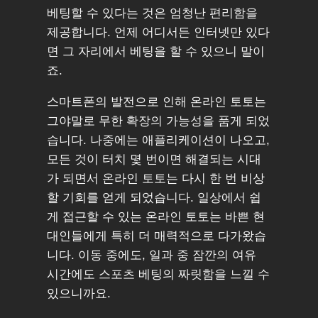
베팅할 수 있다는 것은 엄청난 편리함을
제공합니다. 언제 어디서든 인터넷만 있다
면 그 자리에서 베팅을 할 수 있으니 말이
죠.
스마트폰의 발전으로 인해 온라인 토토는
그야말로 무한 확장의 가능성을 품게 되었
습니다. 나중에는 애플리케이션이 나오고,
모든 것이 터치 몇 번이면 해결되는 시대
가 되면서 온라인 토토는 다시 한 번 비상
할 기회를 얻게 되었습니다. 일상에서 쉽
게 접근할 수 있는 온라인 토토는 바쁜 현
대인들에게 특히 더 매력적으로 다가왔습
니다. 이동 중에도, 일과 중 잠깐의 여유
시간에도 스포츠 베팅의 짜릿함을 느낄 수
있으니까요.