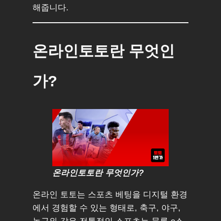
해줍니다.
온라인토토란 무엇인
가?
온라인토토란 무엇인가?
온라인 토토는 스포츠 베팅을 디지털 환경
에서 경험할 수 있는 형태로, 축구, 야구,