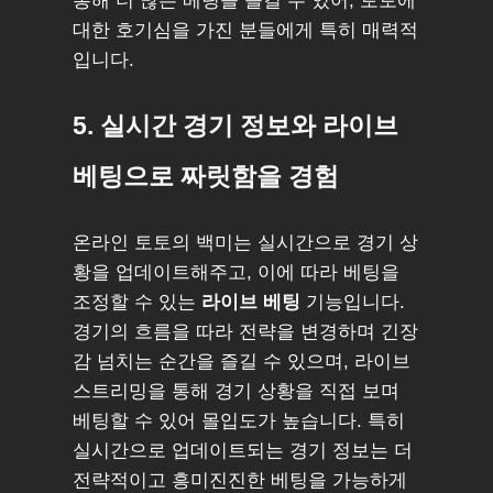
통해 더 많은 베팅을 즐길 수 있어, 토토에
대한 호기심을 가진 분들에게 특히 매력적
입니다.
5. 실시간 경기 정보와 라이브
베팅으로 짜릿함을 경험
온라인 토토의 백미는 실시간으로 경기 상
황을 업데이트해주고, 이에 따라 베팅을
조정할 수 있는
라이브 베팅
기능입니다.
경기의 흐름을 따라 전략을 변경하며 긴장
감 넘치는 순간을 즐길 수 있으며, 라이브
스트리밍을 통해 경기 상황을 직접 보며
베팅할 수 있어 몰입도가 높습니다. 특히
실시간으로 업데이트되는 경기 정보는 더
전략적이고 흥미진진한 베팅을 가능하게