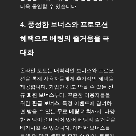
더욱 몰입할 수 있습니다.
4. 풍성한 보너스와 프로모션
혜택으로 베팅의 즐거움을 극
대화
온라인 토토는 매력적인 보너스와 프로모
션을 통해 사용자들에게 추가적인 혜택을
제공합니다. 가입만 해도 받을 수 있는
신
규 회원 보너스
부터, 꾸준한 이용자들을
위한
환급 보너스
, 특정 이벤트에 참여하
면 받을 수 있는
무료 베팅 기회
까지, 다양
한 혜택이 준비되어 있어 베팅의 즐거움을
배가시킬 수 있습니다. 이러한 보너스를