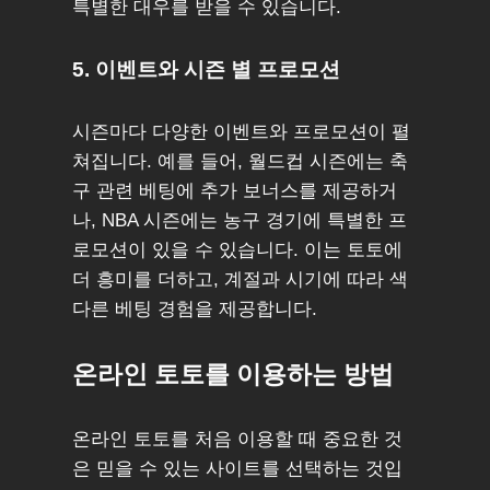
특별한 대우를 받을 수 있습니다.
5. 이벤트와 시즌 별 프로모션
시즌마다 다양한 이벤트와 프로모션이 펼
쳐집니다. 예를 들어, 월드컵 시즌에는 축
구 관련 베팅에 추가 보너스를 제공하거
나, NBA 시즌에는 농구 경기에 특별한 프
로모션이 있을 수 있습니다. 이는 토토에
더 흥미를 더하고, 계절과 시기에 따라 색
다른 베팅 경험을 제공합니다.
온라인 토토를 이용하는 방법
온라인 토토를 처음 이용할 때 중요한 것
은 믿을 수 있는 사이트를 선택하는 것입