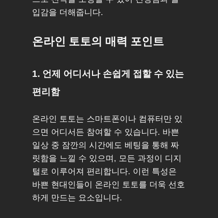
입감을 더해줍니다.
온라인 토토의 매력 포인트
1. 언제 어디서나 손쉽게 접할 수 있는
편리함
온라인 토토는 스마트폰이나 컴퓨터만 있
으면 어디서든 참여할 수 있습니다. 바쁜
일상 중 잠깐의 시간에도 베팅을 통해 짜
릿함을 느낄 수 있으며, 모든 과정이 디지
털로 이루어져 편리합니다. 이런 특성은
바쁜 현대인들이 온라인 토토를 더욱 선호
하게 만드는 요소입니다.