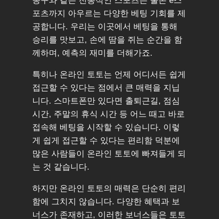
농구와 같은 전통적인 스포츠는 물론 e스
포츠까지 아우르는 다양한 베팅 기회를 제
공합니다. 우리는 이곳에서 베팅을 통해
승리를 맛보고, 손에 땀을 쥐는 순간을 함
께하며, 예측의 재미를 더해가죠.
특히나 온라인 토토는 언제 어디서든 쉽게
접근할 수 있다는 점에서 큰 매력을 지닙
니다. 스마트폰만 있다면 출퇴근길, 점심
시간, 주말의 휴식 시간 등 어느 때고 바로
접속해 베팅을 시작할 수 있습니다. 이렇
게 쉽게 접근할 수 있다는 편리함 덕분에
많은 사람들이 온라인 토토에 빠져들게 되
는 것 같습니다.
하지만 온라인 토토의 매력은 단순히 편리
함에 그치지 않습니다. 다양한 혜택과 보
너스가 존재하고, 이러한 보너스들은 토토