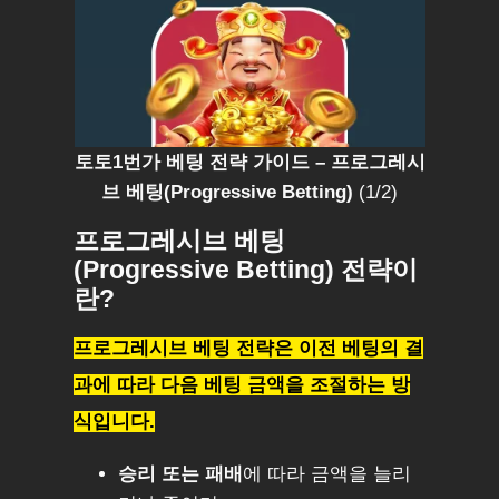
토토1번가 베팅 전략 가이드 – 프로그레시
브 베팅(Progressive Betting)
(1/2)
프로그레시브 베팅
(Progressive
Betting)
전략이
란?
프로그레시브 베팅 전략은 이전 베팅의 결
과에 따라 다음 베팅 금액을 조절하는 방
식입니다.
승리 또는 패배
에 따라 금액을 늘리