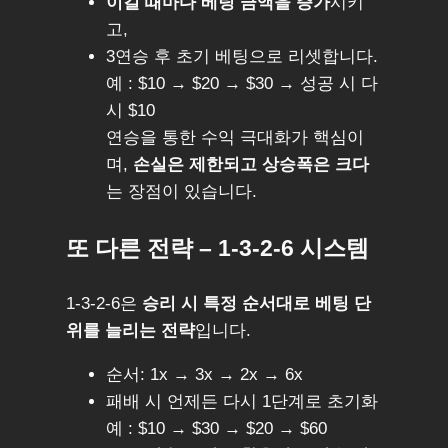
이길 때마다 베팅 금액을 증가
시키
고,
3연승 후 초기 베팅으로 리셋합니다.
예 : $10 → $20 → $30 → 성공 시 다
시 $10
연승을 통한 수익 극대화가 핵심이
며,
손실은 제한되고 상승폭은 크다
는 장점이 있습니다.
또 다른 전략 – 1-3-2-6 시스템
1-3-2-6은
승리 시 특정 순서대로 베팅 단
위를 늘리는 전략
입니다.
순서: 1x → 3x → 2x → 6x
패배 시 언제든 다시 1단계로 초기화
예 : $10 → $30 → $20 → $60